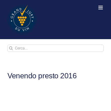
Skip
to
content
Cerca
Venendo
presto
2016